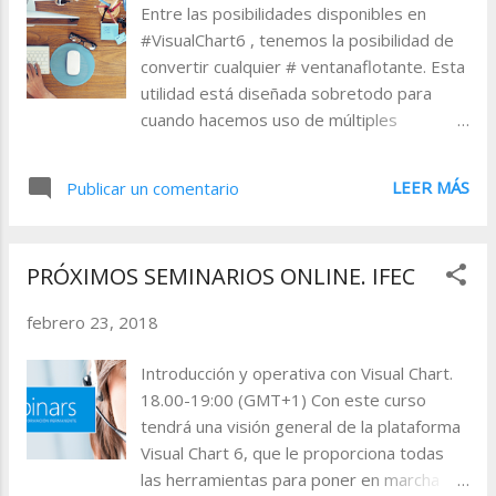
a
Entre las posibilidades disponibles en
#VisualChart6 , tenemos la posibilidad de
s
convertir cualquier # ventanaflotante. Esta
utilidad está diseñada sobretodo para
cuando hacemos uso de múltiples
pantallas, de modo que podemos distribuir
nuestros gráficos en diferentes
LEER MÁS
Publicar un comentario
monitores, sin necesidad de tener
extendida la ventana principal de Visual
Chart a todos ellos. Cuando hacemos uso
PRÓXIMOS SEMINARIOS ONLINE. IFEC
de las ventanas flotantes, podemos
asociar la vista de las mismas a una página
febrero 23, 2018
concreta, la que está activa. Para asociar
las ventanas flotantes iremos al menú
Introducción y operativa con Visual Chart.
Ventana y activaremos el comando Asociar
18.00-19:00 (GMT+1) Con este curso
ventanas flotantes. De esta forma, si
tendrá una visión general de la plataforma
cambiamos de página, las ventanas
Visual Chart 6, que le proporciona todas
flotantes quedarán ocultas, hasta que
las herramientas para poner en marcha
volvamos nuevamente a esta. En esta