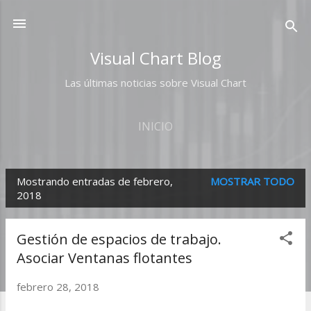
Ir al contenido principal
Visual Chart Blog
Las últimas noticias sobre Visual Chart
INICIO
Mostrando entradas de febrero,
MOSTRAR TODO
E
2018
n
t
Gestión de espacios de trabajo.
r
Asociar Ventanas flotantes
a
febrero 28, 2018
d