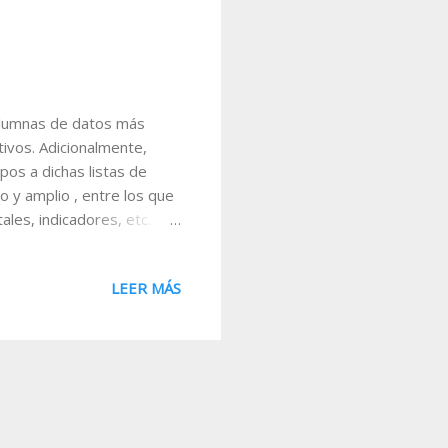
columnas de datos más
tivos. Adicionalmente,
pos a dichas listas de
 y amplio , entre los que
ales, indicadores, etc.
n derecho del ratón sobre
o se puede ver en la
LEER MÁS
as las opciones
ra ello puede buscar el
rupos o bien escribirlo en