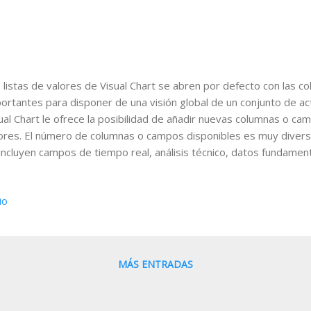
 listas de valores de Visual Chart se abren por defecto con las 
ortantes para disponer de una visión global de un conjunto de ac
ual Chart le ofrece la posibilidad de añadir nuevas columnas o cam
ores. El número de columnas o campos disponibles es muy diverso
incluyen campos de tiempo real, análisis técnico, datos fundament
a añadir una nueva columna sólo tiene que hacer clic con el botó
lista de valores y seleccionar la opción Configurar Columnas , com
io
uiente imagen: A continuación se abre una nueva ventana con tod
ponibles para añadir como nueva columna a la lista de valores. Pa
po que desea añadir abriendo los desplegables de los distintos g
parte superior de la ventana donde parpadea el cursor. Si e...
MÁS ENTRADAS