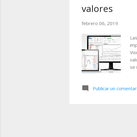
valores
a
d
febrero 06, 2019
a
s
Las
imp
Vis
val
se 
Par
la 
Publicar un comentar
sig
dis
cam
la 