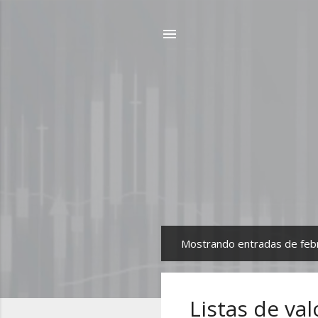
Mostrando entradas de feb
E
n
t
Listas de va
r