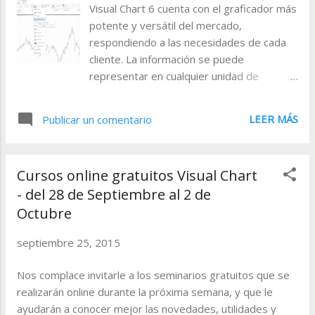
a
Visual Chart 6 cuenta con el graficador más
potente y versátil del mercado,
s
respondiendo a las necesidades de cada
cliente. La información se puede
representar en cualquier unidad de
tiempo: 10 ticks, 5 minutos, 120 minutos, 1
día, 2 meses, etc. y en distintas
LEER MÁS
Publicar un comentario
representaciones gráficas: Lineal, Barras,
Velas Japonesas, Histograma, Histograma
relleno, Punto y Figura, Renko, Three Line
Cursos online gratuitos Visual Chart
Break etc. En esta publicación nos
- del 28 de Septiembre al 2 de
centraremos en el tipo de representación
Octubre
atemporal Punto&Figura . Esta forma de
representar la evolución de la cotización
septiembre 25, 2015
es uno de los métodos más antiguos y
simples para el seguimiento de los
Nos complace invitarle a los seminarios gratuitos que se
mercados. Usando esta técnica, los
realizarán online durante la próxima semana, y que le
expertos son capaces de determinar
ayudarán a conocer mejor las novedades, utilidades y
tendencias, figuras de consolidación y de