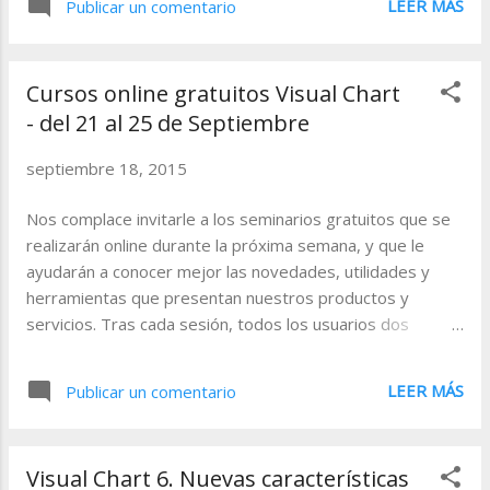
LEER MÁS
Publicar un comentario
podemos visualizar los gráficos con
dividendos aplicados o sin dichas
correcciones. En el siguiente ejemplo,
Cursos online gratuitos Visual Chart
vemos para el valor Carrefour del
- del 21 al 25 de Septiembre
mercado Euronext Cash, cómo se
presenta una gran diferencia entre el
septiembre 18, 2015
máximo del valor para el año 2007, con el
ajuste por reparto de dividendos sin
Nos complace invitarle a los seminarios gratuitos que se
aplicar (gráfico a la izquierda), y aplicado
realizarán online durante la próxima semana, y que le
(gráfico a la derecha). Visual Chart aplica
ayudarán a conocer mejor las novedades, utilidades y
los siguientes ajustes en sus bases de
herramientas que presentan nuestros productos y
datos: - Reparto de dividendos -
servicios. Tras cada sesión, todos los usuarios dos
Ampliaciones de capital - Dividendos
recibirán un e-mail con la grabación. Si no puede asistir
en acciones - Splits - Sp...
pero está interesado en recibir la grabación de cualquiera
LEER MÁS
Publicar un comentario
de ellos, no es necesario que cumplimente el registro de
inscripción, tan sólo envíenos un e-mail a
formacion@visualchart.com indicando el nombre del
Visual Chart 6. Nuevas características
webinar. A continuación se detalla la fecha y la hora de los