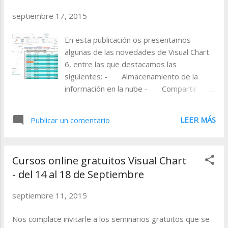
eventos. Novedades. Nuevas características de la
septiembre 17, 2015
plataforma 21-09-2015 11:30 - 12:30 (GMT + 1:00)
Registrarse El contenido de este seminario gira en torno
En esta publicación os presentamos
a las nuevas características de Visual Chart 6, entre las
algunas de las novedades de Visual Chart
que destacan la posibilidad de trabajar en arquitectura de
6, entre las que destacamos las
64 bits, o la nueva herramienta de inversión, Team
siguientes: - Almacenamiento de la
Trading, la tecnología más innovadora para operar ...
información en la nube - Compartir
contenidos con otros usuarios -
Estructura de 64 bits - Nuevo entorno
LEER MÁS
Publicar un comentario
de desarrollo de estrategias (.NET) -
Trading Algorítmico - Nuevo
optimizador de estrategias CLOUD.
Cursos online gratuitos Visual Chart
Almacenamiento de información La
- del 14 al 18 de Septiembre
plataforma de trading ha sido rediseñada
para almacenar en la nube de forma
septiembre 11, 2015
automática todas tus configuraciones
personales, indicadores y estrategias de
Nos complace invitarle a los seminarios gratuitos que se
trading. De esta forma conseguirás