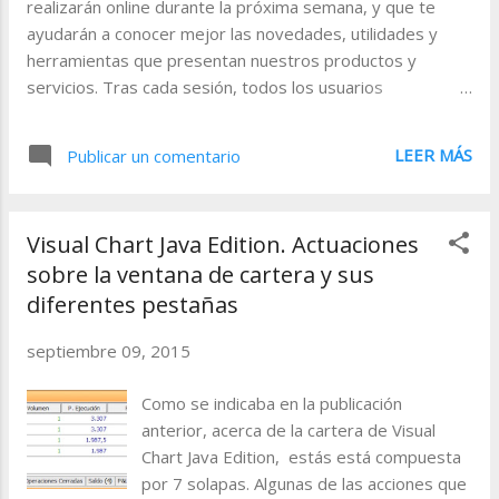
realizarán online durante la próxima semana, y que te
acceder a toda tu información desde
ayudarán a conocer mejor las novedades, utilidades y
cualquier otro terminal donde esté
herramientas que presentan nuestros productos y
instalado Visual Chart 6 y se disponga de
servicios. Tras cada sesión, todos los usuarios
acceso a internet. Desde el comando Abrir
registrados recibirán un e-mail con la grabación. Si no
(Cloud) tendrás acceso a todos ...
puedes asistir pero estás interesado en recibir la
LEER MÁS
Publicar un comentario
grabación de cualquiera de ellos, no es necesario que
cumplimentes el registro de inscripción, tan sólo envíanos
un e-mail a formacion@visualchart.com indicando el
Visual Chart Java Edition. Actuaciones
nombre del webinar. A continuación se detalla la fecha y la
sobre la ventana de cartera y sus
hora de los eventos. Herramientas gráficas: Plantillas y
enlaces de colores 14-09-2015 11.30 - 12.30 (GMT +
diferentes pestañas
1:00) Registrarse: http://bit.ly/1MgzEnL Aprenderás a
septiembre 09, 2015
utilizar un grupo de herramientas que te permitirán
reducir el tiempo empleado en el análisis gráfico.
Como se indicaba en la publicación
Igualmente te ofrecerán mayor comodidad a la hora de
anterior, acerca de la cartera de Visual
estudiar un grupo de activos. Herramientas de análisis
Chart Java Edition, estás está compuesta
técnico y chartista...
por 7 solapas. Algunas de las acciones que