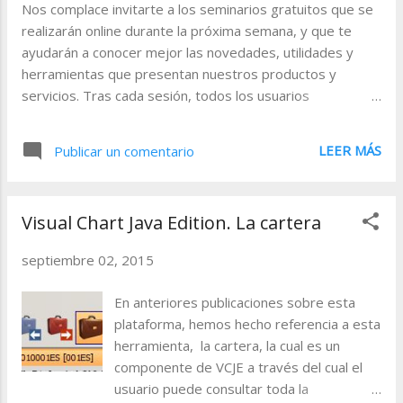
Nos complace invitarte a los seminarios gratuitos que se
realizarán online durante la próxima semana, y que te
ayudarán a conocer mejor las novedades, utilidades y
herramientas que presentan nuestros productos y
servicios. Tras cada sesión, todos los usuarios
registrados recibirán un e-mail con la grabación. Si no
puedes asistir pero estás interesado en recibir la
LEER MÁS
Publicar un comentario
grabación de cualquiera de ellos, no es necesario que
cumplimentes el registro de inscripción, tan sólo envíanos
un e-mail a formacion@visualchart.com indicando el
Visual Chart Java Edition. La cartera
nombre del webinar. A continuación se detalla la fecha y la
hora de los eventos. Visual Chart V. Iniciación 07-09-2015
septiembre 02, 2015
11.30 - 12.30 (GMT + 1:00) Registrarse:
http://bit.ly/1KuS03Y En este seminario tendrás una
En anteriores publicaciones sobre esta
visión general de las posibilidades que ofrece Visual Chart
plataforma, hemos hecho referencia a esta
V. Te mostraremos cómo acceder a los principales
herramienta, la cartera, la cual es un
mercados en tiempo real, herramientas de análisis
componente de VCJE a través del cual el
gráfico, análisis fundamental, programación de
usuario puede consultar toda la
estrategias, operativa, etc. Visual Chart Java Editi...