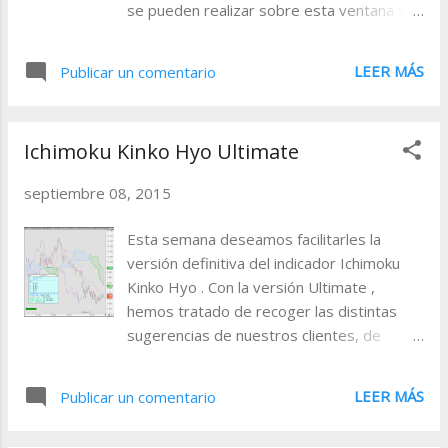
se pueden realizar sobre esta ventana son
mover la misma de posición o hacer que
se oculte de forma automática. Para
LEER MÁS
Publicar un comentario
cambiar la ventana de lugar, tan sólo es
necesario pulsar sobre la cabecera de la
misma, y manteniendo el botón izquierdo
Ichimoku Kinko Hyo Ultimate
pulsado, arrastrar a cualquier otra zona de
la pantalla donde se permita fijarla. Para
septiembre 08, 2015
ocultar la ventana , tan solo es preciso
pulsar sobre el icono con forma de
Esta semana deseamos facilitarles la
chincheta situado en la parte superior
versión definitiva del indicador Ichimoku
derecha de la misma.
Kinko Hyo . Con la versión Ultimate ,
...
hemos tratado de recoger las distintas
sugerencias de nuestros clientes, de
modo que esperamos que sea una versión
que cubra las necesidades de todos.
LEER MÁS
Publicar un comentario
Aprovechamos para darles las gracias a
todos aquellos usuarios que con sus