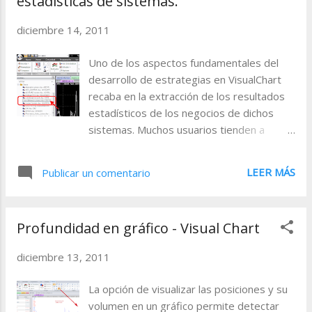
estadísticas de sistemas.
Registrarse En este seminario aprenderás a utilizar y
programar un explorer, herramienta que permite
diciembre 14, 2011
escanear un conjunto de valores buscando una o varias
características específicas establecidas. Propiedades
Uno de los aspectos fundamentales del
gráficas 21-12-2011 11.30 - 12.30 (GMT + 1:00)
desarrollo de estrategias en VisualChart
Registrarse Descubre las características del potente y
recaba en la extracción de los resultados
versátil graficador de Visual Chart V (superposición de
estadísticos de los negocios de dichos
gráficos, múltiples tipos de ...
sistemas. Muchos usuarios tienden a
exportar estos resultados a otras
plataformas, como por ejemplo Excel , con
LEER MÁS
Publicar un comentario
la finalidad de poder realizar estudios
derivados del análisis estadístico. Como
hemos visto en anteriores apartados,
Profundidad en gráfico - Visual Chart
podemos utilizar las nuevas herramientas
COM para extraer fuentes de datos desde
diciembre 13, 2011
VisualChart y utilizarlas desde la interfaz
cliente. Esto mismo también puede
La opción de visualizar las posiciones y su
hacerse con la información relativa a los
volumen en un gráfico permite detectar