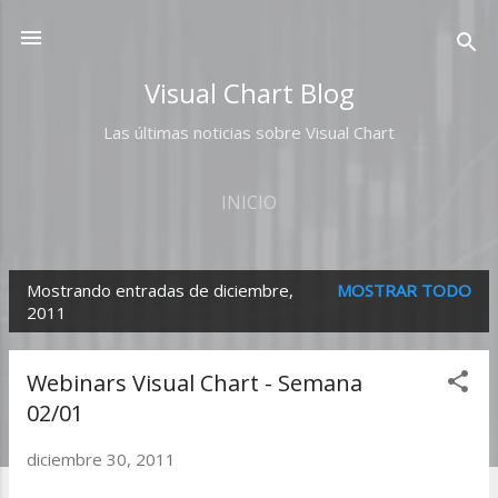
Ir al contenido principal
Visual Chart Blog
Las últimas noticias sobre Visual Chart
INICIO
Mostrando entradas de diciembre,
MOSTRAR TODO
E
2011
n
t
Webinars Visual Chart - Semana
r
02/01
a
diciembre 30, 2011
d