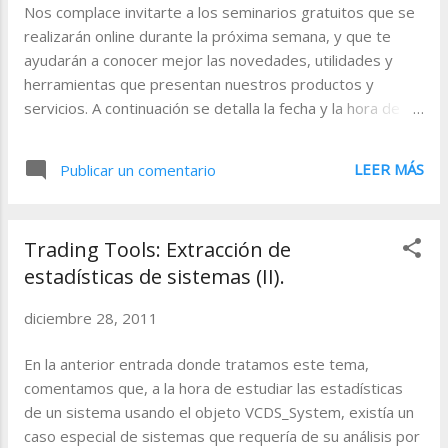
a
Nos complace invitarte a los seminarios gratuitos que se
realizarán online durante la próxima semana, y que te
s
ayudarán a conocer mejor las novedades, utilidades y
herramientas que presentan nuestros productos y
servicios. A continuación se detalla la fecha y la hora de los
eventos. Visual Chart V. La nueva interfaz 02-01-2012
11.30 - 12.30 (GMT + 1:00) Registrarse El contenido de
LEER MÁS
Publicar un comentario
este seminario gira en torno a la nueva interfaz de Visual
Chart V, mucho más fácil e intuitiva que en versiones
anteriores. Visual Chart V. Nuevas características 03-
Trading Tools: Extracción de
01-2012 16.30 - 15.30 (GMT + 1:00) Registrarse
estadísticas de sistemas (II).
En este seminario se muestran las novedades
más destacadas de Visual Chart V, tales como las nuevas
diciembre 28, 2011
herramientas de intermediación, comunidad, estadísticas
de sistemas más completas o Market Monitor. Direct
En la anterior entrada donde tratamos este tema,
Access. Introducción a la intermediación con Visual Chart
comentamos que, a la hora de estudiar las estadísticas
V ...
de un sistema usando el objeto VCDS_System, existía un
caso especial de sistemas que requería de su análisis por