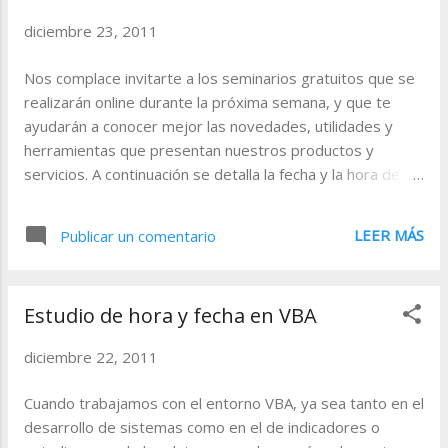
HOH12 22-01-2012 22:00 LE CME-Globex
diciembre 23, 2011
LEJ12 29-01-2012 00:00 LC CME LCJ12
29-01-2012 16:00 LH CME LHJ12 29-01-
Nos complace invitarte a los seminarios gratuitos que se
2012 16:00 Los próximos días 2 de
realizarán online durante la próxima semana, y que te
Enero y 16 de Enero ( Martin Luther King
ayudarán a conocer mejor las novedades, utilidades y
Day ) se verá afectado el funcionamiento
herramientas que presentan nuestros productos y
normal de los mercados. Pulse sobre el
servicios. A continuación se detalla la fecha y la hora de los
nombre del mercado para obtener más
eventos. Herramientas de análisis. Optimizador de
informac...
parámetros 28-12-2011 11.30 - 12.30 (GMT + 1:00)
LEER MÁS
Publicar un comentario
Registrarse En este webinar conocerás el nuevo
optimizador de sistemas, mucho más potente y veloz
que en versiones anteriores. El proceso de optimización
Estudio de hora y fecha en VBA
busca la combinación de parámetros con los que su
estrategia ofrece mejores resultados. Herramientas
diciembre 22, 2011
gráficas: Plantillas y enlace de ventanas 29-12-2011
16.30 - 15.30 (GMT + 1:00) Registrarse En este webinar,
Cuando trabajamos con el entorno VBA, ya sea tanto en el
aprenderá a utilizar un grupo de herramientas que le
desarrollo de sistemas como en el de indicadores o
permitirán reducir el tiempo empleado en el análisis