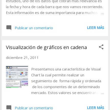
estudios, uno de los datos que cobran más relevancia es
gráfico. Igualmente le ofrecerán mayor comodidad a la
la fecha y hora de cada barra que nos vamos recorriendo.
hora de estudiar un grupo de activos. Cartera: análisis y
Esta información es de suma importancia para muchos
valoración de la in...
detalles: Ejemplos: 1. Para decidir cuando debemos
cerrar las posiciones abiertas en caso de operar en
LEER MÁS
Publicar un comentario
intradía. 2. Para despreciar días concretos de la
semana en los que no queramos trabajar. 3.
Establecer franjas horarias dentro de la misma sesión.
Visualización de gráficos en cadena
4. Controlar la primera barra de cada sesión. Etcétera.
Tanto en sistemas como en indicadores, existen tres
diciembre 21, 2011
funciones que nos aportan estos datos: 1. TIMEEX
(sólo para Visual Chart 5) 2. TIME 3. DATE Si
Presentamos una característica de Visual
usamos la versión 5 de Visual Chart, disponemos de la
Chart la cual permite realizar un
función APP.TIMEEX (Bars...
seguimiento de forma rápida y ordenada
de los componentes de un determinado
mercado. Estos valores se encuentran en
las tablas que incluye el programa por
defecto, o bien en las que el usuario se
LEER MÁS
Publicar un comentario