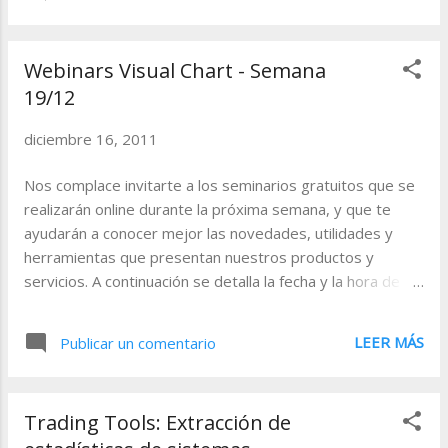
crea con los activos que sean de su
interés. Los pasos para visualizar gráficos
en cadena son los siguientes: 1. Abrir un
Webinars Visual Chart - Semana
gráfico cualquiera usando la opción Nuevo
19/12
gráfico del menú Nuevo, o utilizando la
opción Insertar del menú Gráfico.
diciembre 16, 2011
2. Hacer clic sobre en el icono que se
Nos complace invitarte a los seminarios gratuitos que se
indica en la siguiente imagen, el cual se
realizarán online durante la próxima semana, y que te
encuentra en el menú Gráfico . 3. Elegir la
ayudarán a conocer mejor las novedades, utilidades y
tabla cu...
herramientas que presentan nuestros productos y
servicios. A continuación se detalla la fecha y la hora de los
eventos. La comunidad de Visual Chart V 19-12-2011
11.30 - 12.30 (GMT + 1:00) Regitrarse Con este nuevo
LEER MÁS
Publicar un comentario
servicio, podemos intercambiar información y análisis con
otros usuarios, e incluso proponer órdenes para lanzar al
mercado. Herramientas de análisis. Creación y utilización
Trading Tools: Extracción de
de explorers 20-12-2011 16.30 - 15.30 (GMT + 1:00)