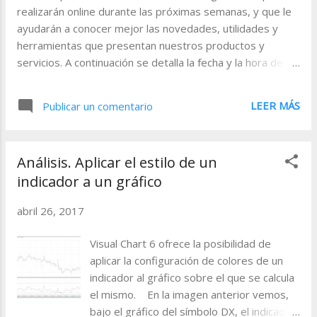
a
realizarán online durante las próximas semanas, y que le
ayudarán a conocer mejor las novedades, utilidades y
s
herramientas que presentan nuestros productos y
servicios. A continuación se detalla la fecha y la hora de los
eventos: Interfaz e información. Introducción a Visual
Chart 6 02-05-2017 11:30-12:30 (GMT + 1:00)
LEER MÁS
Publicar un comentario
Registrarse Con este webinar obtendrá una visión
general del software de bolsa, análisis y trading más
completo del mercado. Aprenderá a trabajar con la
Análisis. Aplicar el estilo de un
plataforma que usan los traders profesionales. Interfaz e
indicador a un gráfico
información. Introducción a Visual Chart Lite 03-05-2017
15:30-16:30 (GMT + 1:00) Registrarse En este seminario
abril 26, 2017
le mostraremos todas las posibilidades de la plataforma
Visual Chart Lite, orientada a los usuarios de MAC, tanto a
Visual Chart 6 ofrece la posibilidad de
la hora de seguir o analizar los datos del mercado, como a
aplicar la configuración de colores de un
la hora de operar en bolsa. Curso desarrollo de
indicador al gráfico sobre el que se calcula
estrategias con Visual Chart 6 (2ªEd.). Sal...
el mismo. En la imagen anterior vemos,
bajo el gráfico del símbolo DX, el indicador