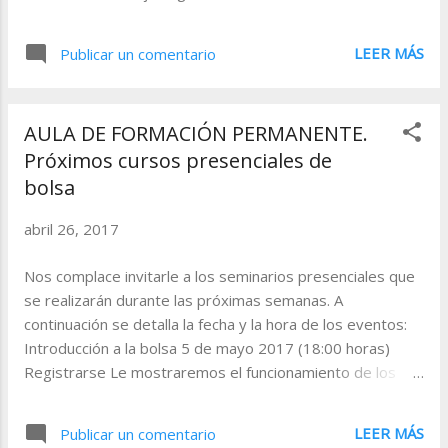
RSI, cuyo criterio de representación es el
siguiente: - Si el valor del RSI está por
LEER MÁS
Publicar un comentario
encima de la banda superior, el indicador
se pinta de color azul (por defecto). - Si el
valor del RSI está por debajo de la banda
AULA DE FORMACIÓN PERMANENTE.
inferior, el indicador se pinta en color rojo
Próximos cursos presenciales de
(por defecto).
bolsa
abril 26, 2017
Nos complace invitarle a los seminarios presenciales que
se realizarán durante las próximas semanas. A
continuación se detalla la fecha y la hora de los eventos:
Introducción a la bolsa 5 de mayo 2017 (18:00 horas)
Registrarse Le mostraremos el funcionamiento de los
mercados de valores y de los principales productos
financieros, como ETF´s, futuros, opciones y fondos de
LEER MÁS
Publicar un comentario
inversión. Conceptos básicos de Visual Chart 9 de mayo