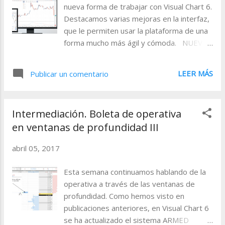
nueva forma de trabajar con Visual Chart 6.
bolsa en todo momento.
Destacamos varias mejoras en la interfaz,
que le permiten usar la plataforma de una
forma mucho más ágil y cómoda. NUEVO
MENÚ FLOTANTE El nuevo menú flotante
del entorno gráfico le permite trabajar con
LEER MÁS
Publicar un comentario
Visual Chart de una forma más cómoda ya
que acerca las principales herramientas a
su zona de trabajo. Con un par de clics
Intermediación. Boleta de operativa
puede cambiar el tipo de compresión y
en ventanas de profundidad III
representación gráfica, insertar
indicadores, estrategias y estudios,
abril 05, 2017
seleccionar herramientas y figuras que
quiere dibujar en el gráfico y mostrar u
Esta semana continuamos hablando de la
ocultar la boleta de operativa gráfica. Para
operativa a través de las ventanas de
acceder a este nuevo menú, solamente
profundidad. Como hemos visto en
tiene que situar el puntero del ratón sobre
publicaciones anteriores, en Visual Chart 6
el borde superior de la ventana en la que
se ha actualizado el sistema ARMED
está abierto el gráfico y seleccionar el