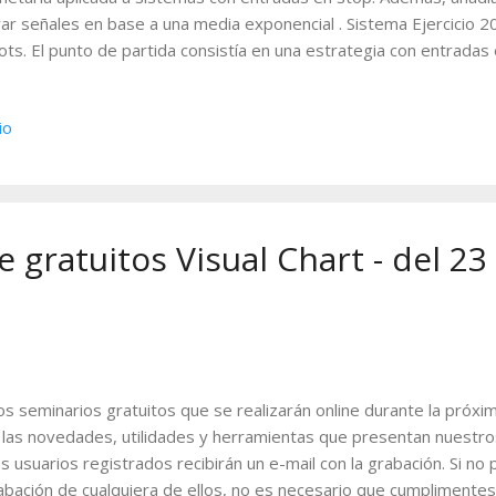
trar señales en base a una media exponencial . Sistema Ejercicio 
ots. El punto de partida consistía en una estrategia con entrada
cio de referencia el valor dado por los indicadores Pivot Down y P
gen podemos ver una muestra: Para obtener los precios de entra
io
ciones GetSwingHigh y GetSwingLow , las cuales calculan los valo
istas y bajistas. El sistema opera a favor de tendencia , por lo q
ciadas al swing alcista y las ventas al swing bajista. Modificación 1
tro media exponencial El siguiente punto del sistema consistía en añ
 gratuitos Visual Chart - del 23
os seminarios gratuitos que se realizarán online durante la próx
las novedades, utilidades y herramientas que presentan nuestros
s usuarios registrados recibirán un e-mail con la grabación. Si no
rabación de cualquiera de ellos, no es necesario que cumplimentes 