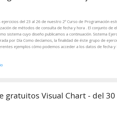
 ejercicios del 23 al 26 de nuestro 2º Curso de Programación est
lización de métodos de consulta de fecha y hora . El conjunto de 
mo sistema cuyo diseño publicamos a continuación. Sistema Ejerc
rada por Día Como decíamos, la finalidad de éste grupo de ejercic
erentes ejemplos cómo podemos acceder a los datos de fecha y h
sultas que podemos llevar a cabo. El punto de partida consistía 
base a la tendencia determinada por una media móvil simple de p
io
ticularidad del sistema reside en que sólo queremos realizar un 
dir este filtro, deberemos acceder al campo de fecha de cada bar
de hacer un nuevo negocio si se produce un cambio de día. Com
s cerrar cada negocio, el sistema no ejecuta uno nuevo hasta qu
ía, lo q...
e gratuitos Visual Chart - del 3