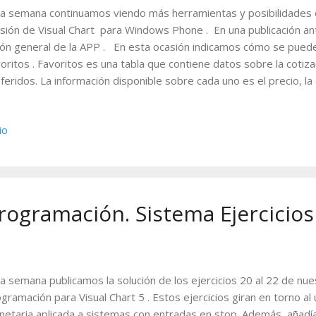
a semana continuamos viendo más herramientas y posibilidades d
sión de Visual Chart para Windows Phone . En una publicación a
ión general de la APP . En esta ocasión indicamos cómo se puede 
oritos . Favoritos es una tabla que contiene datos sobre la cotiz
feridos. La información disponible sobre cada uno es el precio, la 
cio de apertura, máxima, mínima, volumen y hora de último negoc
ormación de un valor concreto incluido en dicha lista, basta con pu
io
orporar un nuevo símbolo en este listado los pasos a seguir son l
ar, pulsamos sobre el icono para realizar la búsqueda del activo
el listado desde la ventana símbolos. En ese caso introducimos 
queda y se muestran diferentes símbolos que incluye esta cadena
Programación. Sistema Ejercicios
a semana publicamos la solución de los ejercicios 20 al 22 de nu
gramación para Visual Chart 5 . Estos ejercicios giran en torno al
etaria aplicada a sistemas con entradas en stop. Además, añad