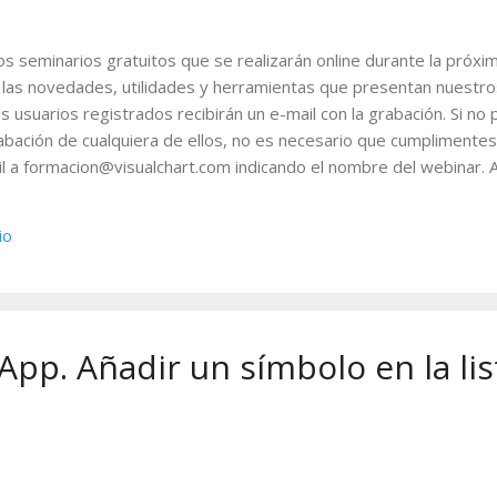
os seminarios gratuitos que se realizarán online durante la próx
las novedades, utilidades y herramientas que presentan nuestros
s usuarios registrados recibirán un e-mail con la grabación. Si no
rabación de cualquiera de ellos, no es necesario que cumplimentes 
l a formacion@visualchart.com indicando el nombre del webinar. A 
ntos. Visual Chart V. Iniciación 31-03-2015 11.30 - 12.30 (GMT + 1
ste seminario tendrás una visión general de las posibilidades que o
io
a los principales mercados en tiempo real, herramientas de análi
e estrategias, operativa, etc... Visual Basic. Funcio...
 App. Añadir un símbolo en la lis