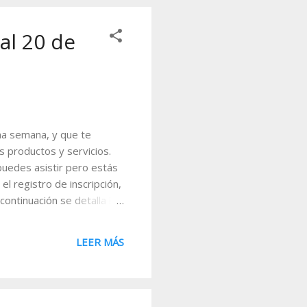
tes: 1. Si el MACD es...
 al 20 de
ima semana, y que te
 productos y servicios.
 puedes asistir pero estás
el registro de inscripción,
ontinuación se detalla la
+ 1:00) Registrarse:
e las herramientas que
LEER MÁS
cotizaciones, distribución