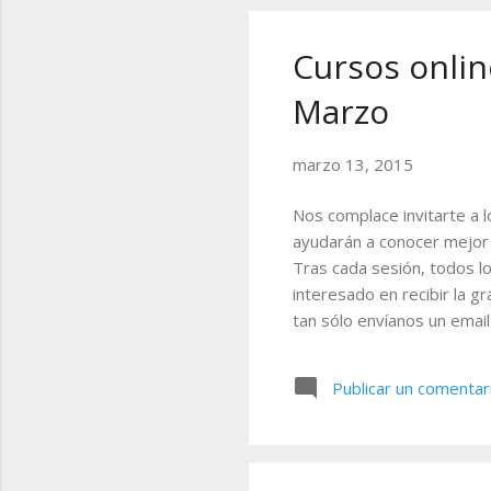
neg
Cursos online
Marzo
marzo 13, 2015
Nos complace invitarte a l
ayudarán a conocer mejor 
Tras cada sesión, todos lo
interesado en recibir la g
tan sólo envíanos un email
fecha y la hora de los ev
http://bit.ly/1EagAhJ A tr
Publicar un comentar
ofrece Visual Chart para e
de volumen, o tablas av