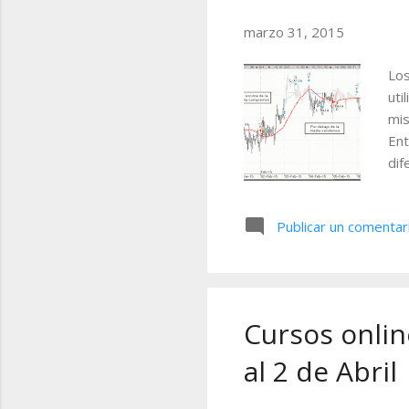
a
marzo 31, 2015
d
Los
a
uti
s
mis
Ent
dif
con
en 
Publicar un comentar
par
aña
pue
tra
de d
Cursos onlin
al 2 de Abril