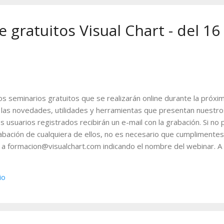
ocio abierto. Resumiendo, las reglas del sistema serían las siguien
 gratuitos Visual Chart - del 16
os seminarios gratuitos que se realizarán online durante la próx
las novedades, utilidades y herramientas que presentan nuestros
s usuarios registrados recibirán un e-mail con la grabación. Si no
rabación de cualquiera de ellos, no es necesario que cumplimentes 
 a formacion@visualchart.com indicando el nombre del webinar. A c
entos. Tablas. Tipos y propiedades 16-03-2015 11.30-12.30 (GMT 
avés de este seminario, se muestran diferentes características d
io
l seguimiento de la bolsa en tiempo real, tales como las tablas de 
anzadas. ...