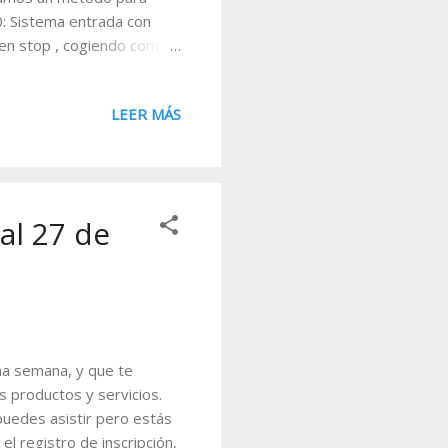
20: Sistema entrada con
s en stop , cogiendo como
ivot Up . En la siguiente
da, el sistema usa las
LEER MÁS
res de los pivots o swings
ue las compras están
 (ejercicio 21). Añadir
adir un filtro basa...
 al 27 de
ima semana, y que te
 productos y servicios.
 puedes asistir pero estás
el registro de inscripción,