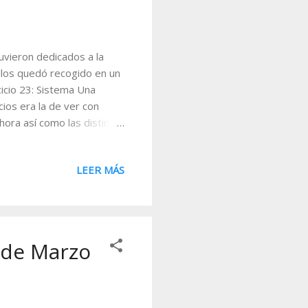
uvieron dedicados a la
ellos quedó recogido en un
icio 23: Sistema Una
ios era la de ver con
ora así como las distintas
en un sistema que opera
eriodo 15. La
LEER MÁS
negocio por sesión. Para
ra y controlar que sólo
o vemos en el ejemplo,
e no se produce el cambio
0 de Marzo