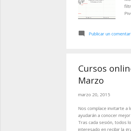
fil
Piv
pre
ima
Publicar un comentar
fun
alc
aso
fil
Cursos online
Marzo
marzo 20, 2015
Nos complace invitarte a l
ayudarán a conocer mejor 
Tras cada sesión, todos lo
interesado en recibir la g