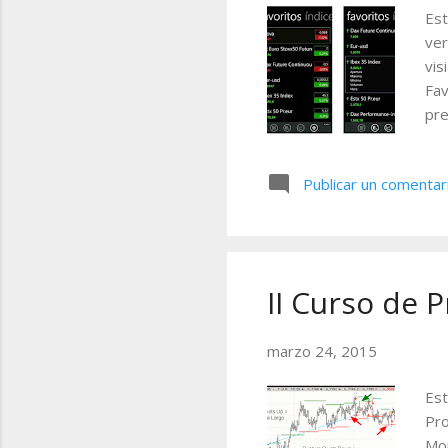
Est
ver
vis
Fav
pre
pre
inf
Publicar un comentar
inc
lug
en 
bús
II Curso de 
marzo 24, 2015
Est
Pro
Mon