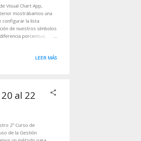
e Visual Chart App,
nterior mostrábamos una
configurar la lista
ación de nuestros símbolos
diferencia porcentual,
io. Para consultar esta
lsar sobre el símbolo. Para
LEER MÁS
os siguientes: En primer
 que se desea incorporar
bbva en el motor de
...
 20 al 22
estro 2º Curso de
 uso de la Gestión
íamos un método para