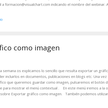
l a formacion@visualchart.com indicando el nombre del webinar. A 
ntos. Visual Basic. Creación de Sistemas con Visual Chart 5. Más 
1:00) Registrarse: http://bit.ly/1LyW6bD Proponemos otros ejem
io
 en el diseño de sistemas, les proponemos otros ejemplos a tra
ial estudiado. Con esta sesión finalizamos el segundo cu...
áfico como imagen
a semana os explicamos lo sencillo que resulta exportar un gráf
er incluirlos en documentos, publicaciones en blogs etc. Una vez
fico que queremos guardar como imagen, pulsaremos el botón d
e para mostrar el menú contextual . En este menú iremos a la 
c sobre Exportar gráfico como imagen. También podemos utilizar 
L+ALT+E. El archivo se puede guardar en distintos formatos tal
uiente imagen. A modo de ejemplo hemos guardado el gráfico en f