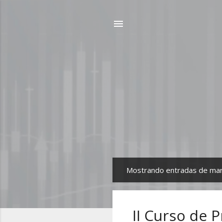
Mostrando entradas de ma
E
n
t
II Curso de 
r