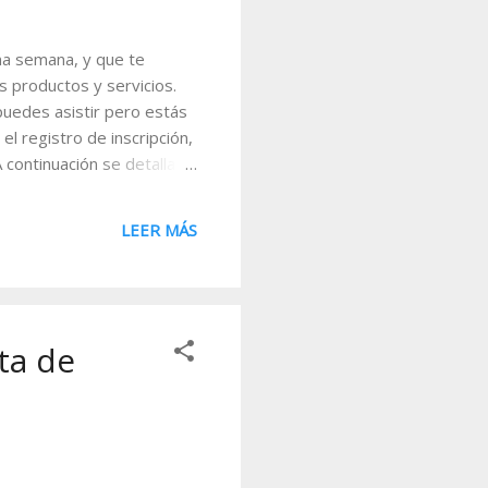
ima semana, y que te
 productos y servicios.
 puedes asistir pero estás
el registro de inscripción,
continuación se detalla la
:00) Registrarse:
frece Visual Chart V. Te
LEER MÁS
sis gráficas, análisis
ta de