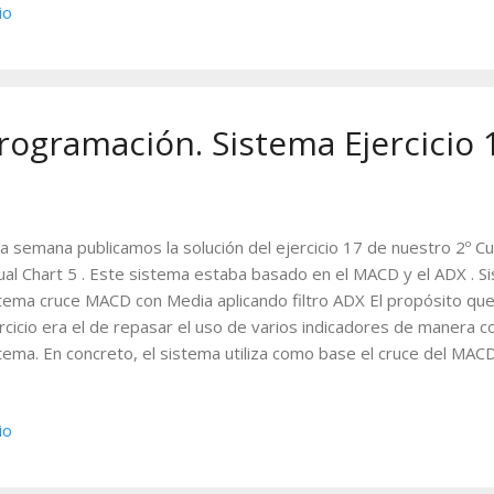
io
el de la siguiente imagen.
Programación. Sistema Ejercicio 
a semana publicamos la solución del ejercicio 17 de nuestro 2º 
ual Chart 5 . Este sistema estaba basado en el MACD y el ADX . Si
tema cruce MACD con Media aplicando filtro ADX El propósito q
rcicio era el de repasar el uso de varios indicadores de manera c
tema. En concreto, el sistema utiliza como base el cruce del MAC
go aplica un filtro basado en la posición del ADX con su banda. En
emos ver un ejemplo de cómo funcionaría el sistema: Lo que ha
io
erar un negocio por cada impulso detectado por el ADX , siendo l
ción de la dirección del MACD . En el momento en el que se dejan 
 condiciones (el ADX pierde la fuerza o el MACD cambia la direcció