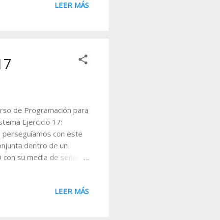
LEER MÁS
17
Curso de Programación para
stema Ejercicio 17:
ue perseguíamos con este
onjunta dentro de un
D con su media de señal y
 la siguiente imagen
ce este sistema es
LEER MÁS
a señal del negocio en
de cumplir alguna de las
n), el sistema cierra el