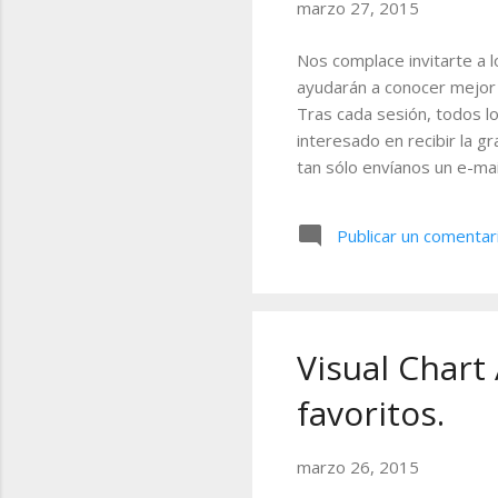
marzo 27, 2015
Nos complace invitarte a l
ayudarán a conocer mejor 
Tras cada sesión, todos lo
interesado en recibir la g
tan sólo envíanos un e-mai
fecha y la hora de los eve
http://bit.ly/19p4lFv En e
Publicar un comentar
mostraremos cómo acceder 
fundamental, programación d
Visual Chart
favoritos.
marzo 26, 2015