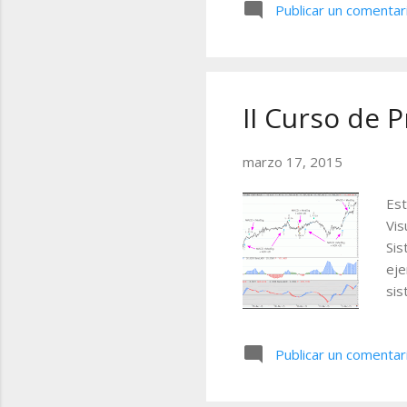
Publicar un comentar
es 
II Curso de 
marzo 17, 2015
Est
Vis
Sis
eje
sis
lue
pod
Publicar un comentar
gen
fun
dos