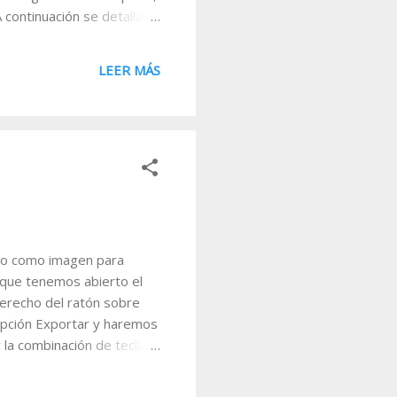
continuación se detalla la
ejemplos. Parte 4 23-03-
plos (4). Una vez vistos
LEER MÁS
vés de los cuales podamos
ico como imagen para
 que tenemos abierto el
erecho del ratón sobre
opción Exportar y haremos
la combinación de teclas
 y como se muestra en la
ormato .gif. El resultado