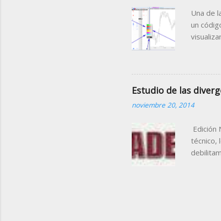
agrupada
Una de l
un códig
visualiz
sobre el
el mismo
que el c
nueva im
Estudio de las diverg
(Bankint
noviembre 20, 2014
blanco (
cualquier
Edición 
técnico,
debilita
dichas z
que comú
método d
el propi
los oscil