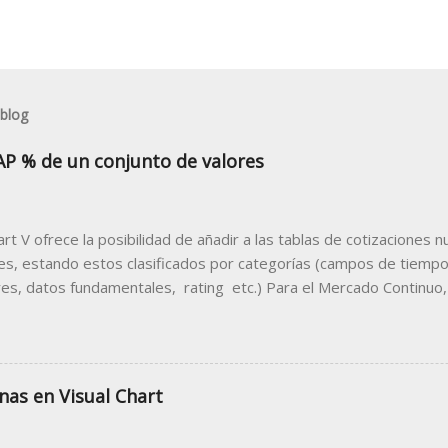
 blog
AP % de un conjunto de valores
hart V ofrece la posibilidad de añadir a las tablas de cotizacione
les, estando estos clasificados por categorías (campos de tiempo 
res, datos fundamentales, rating etc.) Para el Mercado Continuo,
entual que muestra porcentualmente la diferencia de la apertura 
n anterior. Para disponer de este dato en una tabla de cotizacion
sma siguiendo estas indicaciones. 1. Abrir la tabla donde des
acilitará la información sobre el Gap porcentual. Para el ejemplo 
nas en Visual Chart
 los valores del mercado continuo. Como se puede ver en la imag
TRL +T) del menú Nuevo , se visualiza la ventana de inicio donde 