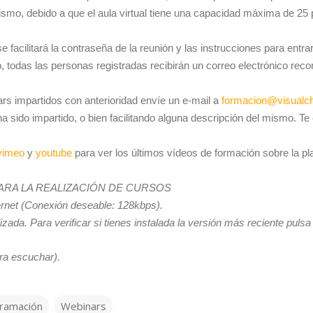
mo, debido a que el aula virtual tiene una capacidad máxima de 25 p
e facilitará la contraseña de la reunión y las instrucciones para entra
, todas las personas registradas recibirán un correo electrónico reco
rs impartidos con anterioridad envíe un e-mail a
formacion@visualc
ha sido impartido, o bien facilitando alguna descripción del mismo. T
vimeo
y
youtube
para ver los últimos vídeos de formación sobre la pl
ARA LA REALIZACIÓN DE CURSOS
rnet (Conexión deseable: 128kbps).
zada. Para verificar si tienes instalada la versión más reciente pulsa
ra escuchar).
ramación
Webinars