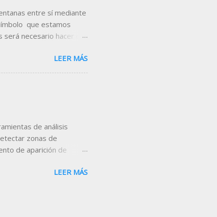
ventanas entre sí mediante
 símbolo que estamos
 será necesario hacer clic
e colores que se muestra,
LEER MÁS
 imagen se puede comprobar
nuación se muestra una
la ventana de posiciones
Si seleccionamos el color
 cambiar el símbolo en
amientas de análisis
detectar zonas de
mento de aparición de
a oscilador, esto es, lo
LEER MÁS
 obstante, existe otro
as entre el subyacente y
sando como ejemplo uno de
I. Introducción al RSI El