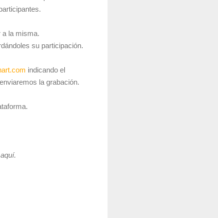
articipantes.
r a la misma.
rdándoles su participación.
hart.com
indicando el
e enviaremos la grabación.
ataforma.
 aquí.