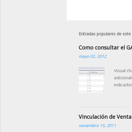
Entradas populares de este
Como consultar el G
mayo 02, 2012
Visual c
adiciona
indicado
Gap Porc
la sesió
de la mi
que nos f
Vinculación de Venta
contiene
noviembre 15, 2011
Tabla (C