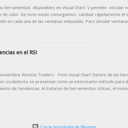
s por mercados. Dentro de la carpeta Madrid Stock Exchange ...
as herramientas disponibles en Visual Chart V permite vincular 
o de color. De este modo conseguimos cambiar rápidamente el
ando en cada una de las ventanas enlazadas. Para vincular ventanas
 icono indicado en la imagen siguiente, escogiendo en el menú d
 para todas las ventanas que se van a vincular. En la siguiente
olor escogido para el enlace de las ventanas es el verde. A conti
agen donde se puede comprobar que el símbolo seleccionado en 
encias en el RSI
er), también se visualiza en el gráfico y ventana de profundidad. 
Global Link), la ventana quedará vinculada a resto, de modo que al
 otra ventana, se cambiará también en esta. ...
Noviembre Revista Traders - Post Visual Chart Dentro de las herr
 los osciladores se presentan como un interesante método para 
miento de tendencias. Al tratarse de herramientas cíclicas, el mo
onas viene dado por la ruptura de los puntos más extremos de cad
nmente se conoce como zonas de sobrecompra y sobreventa. No
e búsqueda de cambios de tendencia: la aparición de divergenci
o oscilador. En el presente artículo analizaremos esta técnica u
adores más habituales del mercado: el Relative Strength Index o RS
Con la tecnología de Blogger