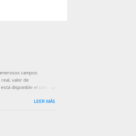
s numerosos campos
real, valor de
 está disponible el campo
con respecto al cierre de
LEER MÁS
es, añádelo en la cabecera
eamos incorporar el campo
utilizaremos la tabla que
en, utilizando el comando
encontrarás las tablas