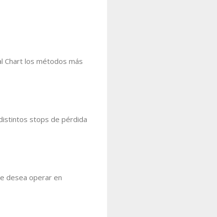
ual Chart los métodos más
distintos stops de pérdida
 se desea operar en