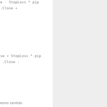
 - StopLoss * pip
.Close +
e + StopLoss * pip
 .Close -
mismo sentido.