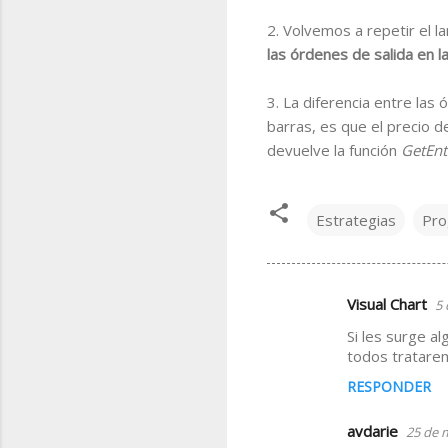
2. Volvemos a repetir el l
las órdenes de salida en l
3. La diferencia entre las
barras, es que el precio d
devuelve la función
GetEnt
Estrategias
Pro
Visual Chart
5 
C
Si les surge a
o
todos tratarem
m
RESPONDER
e
n
avdarie
25 de m