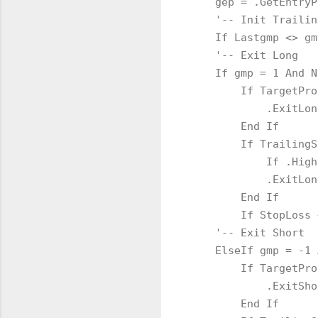
gep = .GetEntryP
'-- Init Trailing
If Lastgmp <> gmp 
'-- Exit Long
If gmp = 1 And Not
If TargetProfit
.ExitLong AtLimi
End If
If TrailingStop
If .High > Pric
.ExitLong AtStop
End If
If StopLoss <> 0 T
'-- Exit Short
ElseIf gmp = -1 An
If TargetProfit
.ExitShort AtLim
End If