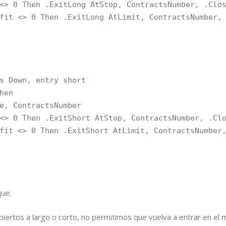
hen .ExitLong AtStop, ContractsNumber, .Close
 0 Then .ExitLong AtLimit, ContractsNumber, 
Down, entry short
hen
ContractsNumber
hen .ExitShort AtStop, ContractsNumber, .Clos
 0 Then .ExitShort AtLimit, ContractsNumber,
ue:
iertos a largo o corto, no permitimos que vuelva a entrar en el 