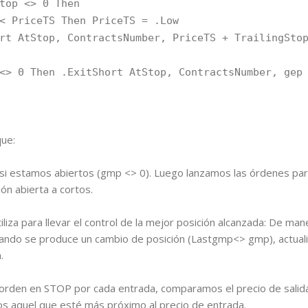
 <> 0 Then
TS Then PriceTS = .Low
p, ContractsNumber, PriceTS + TrailingStop
hen .ExitShort AtStop, ContractsNumber, gep +
ue:
 estamos abiertos (gmp <> 0). Luego lanzamos las órdenes para 
ión abierta a cortos.
iliza para llevar el control de la mejor posición alcanzada: De ma
Cuando se produce un cambio de posición (Lastgmp<> gmp), actuali
.
na orden en STOP por cada entrada, comparamos el precio de salid
s aquel que esté más próximo al precio de entrada.