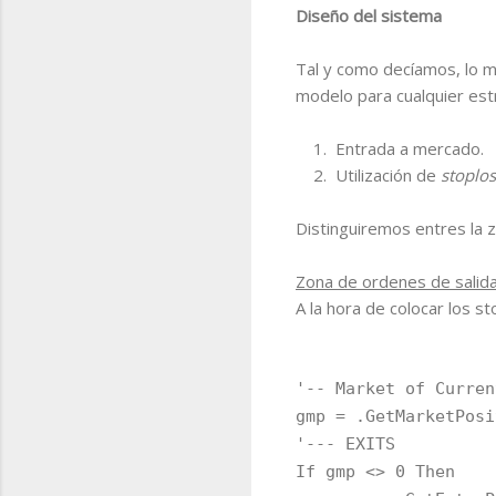
Diseño del sistema
Tal y como decíamos, lo m
modelo para cualquier estr
1. Entrada a mercado.
2. Utilización de
stoplo
Distinguiremos entres la 
Zona de ordenes de salida
A la hora de colocar los st
'-- Market of Curren
gmp = .GetMarketPosi
'--- EXITS
If gmp <> 0 Then