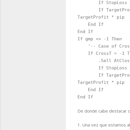
If StopLoss <> 0 T
If TargetProfit <>
TargetProfit * pip
End If
End If
If gmp <> -1 Then
'-- Case of Cross 
If CrossT = -1 T
.Sell AtClose, 
If StopLoss <> 0 T
If TargetProfit <>
TargetProfit * pip
End If
End If
De donde cabe destacar q
1. Una vez que estamos ab