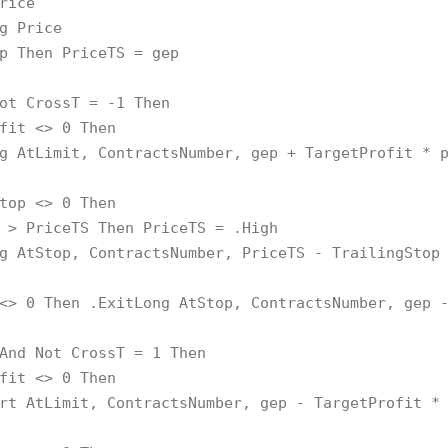
rice
 Price
Then PriceTS = gep
 CrossT = -1 Then
 <> 0 Then
t, ContractsNumber, gep + TargetProfit * p
 <> 0 Then
eTS Then PriceTS = .High
, ContractsNumber, PriceTS - TrailingStop 
hen .ExitLong AtStop, ContractsNumber, gep - 
d Not CrossT = 1 Then
 <> 0 Then
it, ContractsNumber, gep - TargetProfit * 