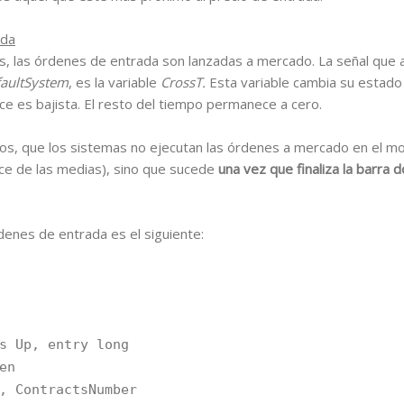
ada
s, las órdenes de entrada son lanzadas a mercado. La señal que ac
aultSystem
, es la variable
CrossT.
Esta variable cambia su estado
ruce es bajista. El resto del tiempo permanece a cero.
ios, que los sistemas no ejecutan las órdenes a mercado en el m
uce de las medias), sino que sucede
una vez que finaliza la barra 
denes de entrada es el siguiente:
 Up, entry long
en
ontractsNumber