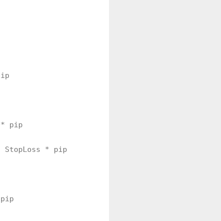
ip
* pip
StopLoss * pip
pip