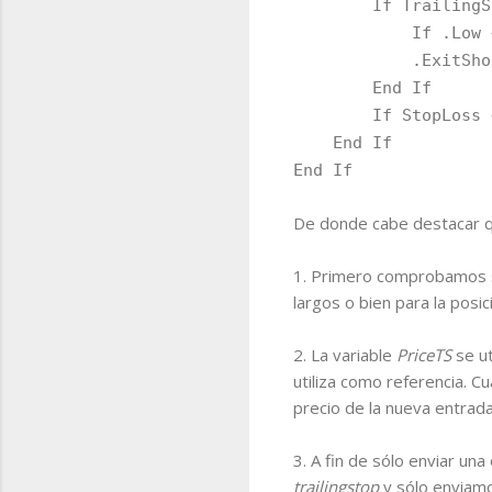
If TrailingStop
If .Low < Price
.ExitShort AtSto
End If
If StopLoss <> 0 T
End If
End If
De donde cabe destacar q
1. Primero comprobamos si
largos o bien para la posic
2. La variable
PriceTS
se ut
utiliza como referencia. 
precio de la nueva entrada
3. A fin de sólo enviar u
trailingstop
y sólo enviamo