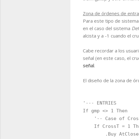
Zona de órdenes de entr
Para este tipo de sistema
en el caso del sistema
Def
alcista y a -1 cuando el c
Cabe recordar a los usuar
señal (en este caso, el cr
señal
.
El diseño de la zona de ór
'--- ENTRIES
If gmp <> 1 Then
'-- Case of Cross
If CrossT = 1 Th
.Buy AtClose, C