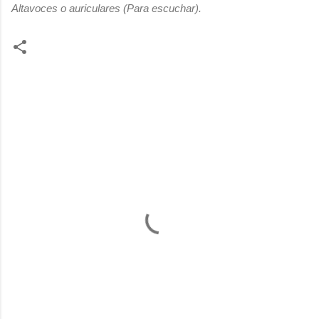
Altavoces o auriculares (Para escuchar).
C
o
m
e
n
t
a
r
i
o
s