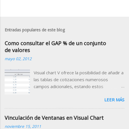
Entradas populares de este blog
Como consultar el GAP % de un conjunto
de valores
mayo 02, 2012
Visual chart V ofrece la posibilidad de añadir a
las tablas de cotizaciones numerosos
campos adicionales, estando estos
clasificados por categorías (campos de
LEER MÁS
tiempo real, valor de indicadores, datos
fundamentales, rating etc.) Para el Mercado
Continuo, está disponible el campo Gap
Vinculación de Ventanas en Visual Chart
Porcentual que muestra porcentualmente la
noviembre 15, 2011
diferencia de la apertura con respecto al