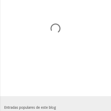
e
n
t
a
r
i
o
s
Entradas populares de este blog