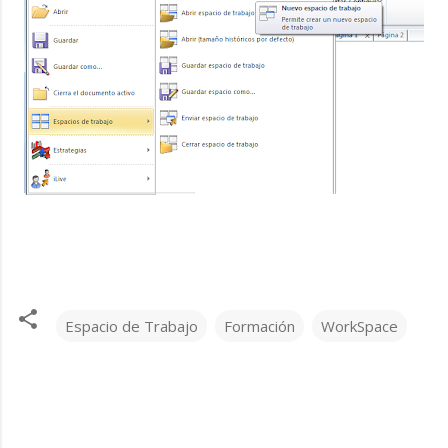
Espacio de Trabajo
Formación
WorkSpace
C
o
m