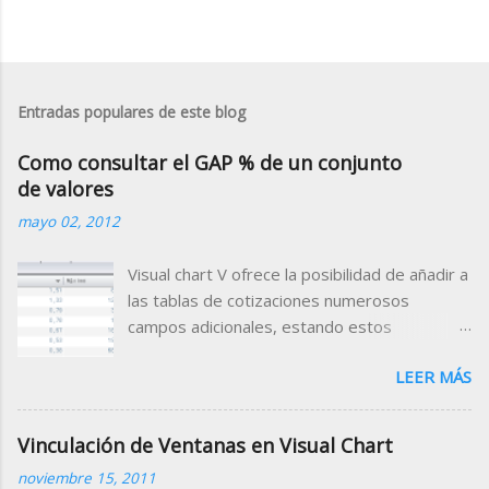
Entradas populares de este blog
Como consultar el GAP % de un conjunto
de valores
mayo 02, 2012
Visual chart V ofrece la posibilidad de añadir a
las tablas de cotizaciones numerosos
campos adicionales, estando estos
clasificados por categorías (campos de
LEER MÁS
tiempo real, valor de indicadores, datos
fundamentales, rating etc.) Para el Mercado
Continuo, está disponible el campo Gap
Vinculación de Ventanas en Visual Chart
Porcentual que muestra porcentualmente la
noviembre 15, 2011
diferencia de la apertura con respecto al