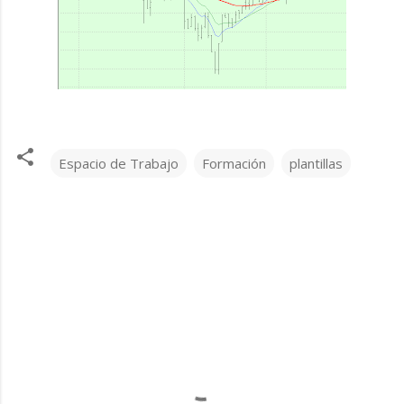
Espacio de Trabajo
Formación
plantillas
C
o
m
e
n
t
a
r