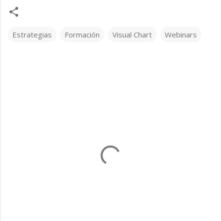
Estrategias
Formación
Visual Chart
Webinars
C
o
m
e
n
t
a
r
i
o
s