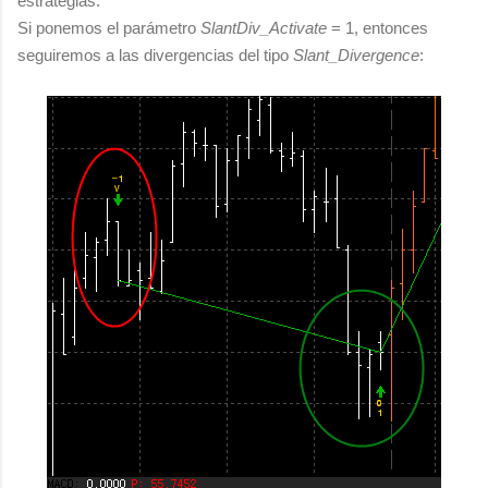
estrategias.
Si ponemos el parámetro
SlantDiv_Activate
= 1, entonces
seguiremos a las divergencias del tipo
Slant_Divergence
: