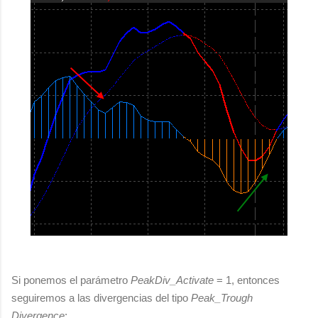
Si ponemos el parámetro
PeakDiv_Activate
= 1, entonces
seguiremos a las divergencias del tipo
Peak_Trough
Divergence
: