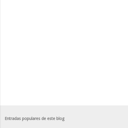
n
t
a
r
i
o
s
Entradas populares de este blog