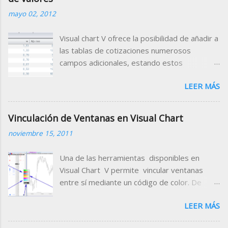
mayo 02, 2012
Visual chart V ofrece la posibilidad de añadir a
las tablas de cotizaciones numerosos
campos adicionales, estando estos
clasificados por categorías (campos de
LEER MÁS
tiempo real, valor de indicadores, datos
fundamentales, rating etc.) Para el Mercado
Continuo, está disponible el campo Gap
Vinculación de Ventanas en Visual Chart
Porcentual que muestra porcentualmente la
noviembre 15, 2011
diferencia de la apertura con respecto al
cierre de la sesión anterior. Para disponer
Una de las herramientas disponibles en
de este dato en una tabla de cotizaciones,
Visual Chart V permite vincular ventanas
añádelo en la cabecera de la misma siguiendo
entre sí mediante un código de color. De
estas indicaciones. 1. Abrir la tabla donde
este modo conseguimos cambiar
deseamos incorporar el campo que nos
LEER MÁS
rápidamente el símbolo que estamos
facilitará la información sobre el Gap
visualizando en cada una de las ventanas
porcentual. Para el ejemplo utilizaremos la