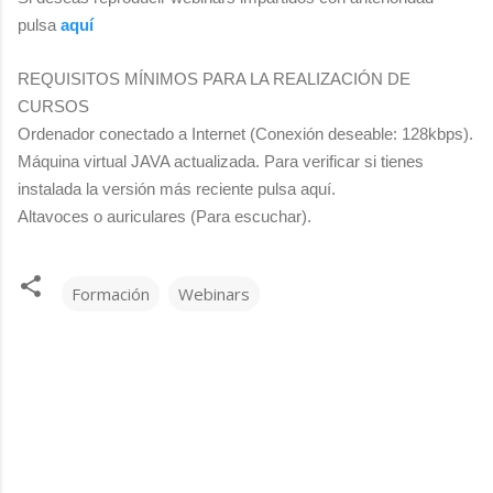
pulsa
aquí
REQUISITOS MÍNIMOS PARA LA REALIZACIÓN DE
CURSOS
Ordenador conectado a Internet (Conexión deseable: 128kbps).
Máquina virtual JAVA actualizada. Para verificar si tienes
instalada la versión más reciente pulsa aquí.
Altavoces o auriculares (Para escuchar).
Formación
Webinars
C
o
m
e
n