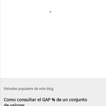
t
a
r
i
o
s
Entradas populares de este blog
Como consultar el GAP % de un conjunto
de valores