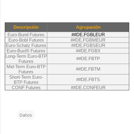
Descripción
Agrupación
Euro-Bund Futures
##DE.FGBLEUR
Euro-Bobl Futures
##DE.FGBMEUR
Euro-Schatz Futures
##DE.FGBSEUR
Euro-Buxl® Futures
##DE.FGBX
Long-Term Euro-BTP
##DE.FBTP
Futures
Mid-Term Euro-BTP
##DE.FBTM
Futures
Short-Term Euro-
##DE.FBTS
BTP Futures
CONF Futures
##DE.CONFEUR
Datos
C