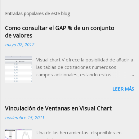
Entradas populares de este blog
Como consultar el GAP % de un conjunto
de valores
mayo 02, 2012
Visual chart V ofrece la posibilidad de añadir a
las tablas de cotizaciones numerosos
campos adicionales, estando estos
clasificados por categorías (campos de
LEER MÁS
tiempo real, valor de indicadores, datos
fundamentales, rating etc.) Para el Mercado
Continuo, está disponible el campo Gap
Vinculación de Ventanas en Visual Chart
Porcentual que muestra porcentualmente la
noviembre 15, 2011
diferencia de la apertura con respecto al
cierre de la sesión anterior. Para disponer
Una de las herramientas disponibles en
de este dato en una tabla de cotizaciones,