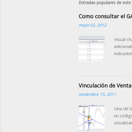
Entradas populares de este
Como consultar el G
mayo 02, 2012
Visual c
adiciona
indicado
Gap Porc
la sesió
de la mi
que nos f
Vinculación de Venta
contiene
noviembre 15, 2011
Tabla (C
agrupada
Una de l
un códig
visualiz
sobre el