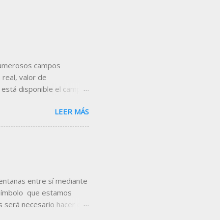
s numerosos campos
real, valor de
 está disponible el campo
con respecto al cierre de
LEER MÁS
es, añádelo en la cabecera
eamos incorporar el campo
utilizaremos la tabla que
en, utilizando el comando
encontrarás las tablas
ventanas entre sí mediante
 símbolo que estamos
 será necesario hacer clic
e colores que se muestra,