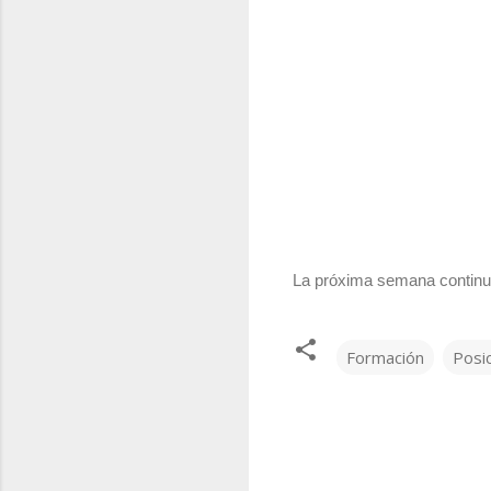
La próxima semana continua
Formación
Posi
C
o
m