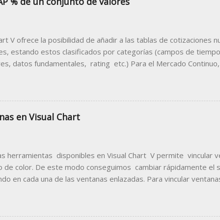
AP % de un conjunto de valores
hart V ofrece la posibilidad de añadir a las tablas de cotizacione
les, estando estos clasificados por categorías (campos de tiempo 
res, datos fundamentales, rating etc.) Para el Mercado Continuo,
entual que muestra porcentualmente la diferencia de la apertura 
n anterior. Para disponer de este dato en una tabla de cotizacion
sma siguiendo estas indicaciones. 1. Abrir la tabla donde des
acilitará la información sobre el Gap porcentual. Para el ejemplo 
nas en Visual Chart
 los valores del mercado continuo. Como se puede ver en la imag
TRL +T) del menú Nuevo , se visualiza la ventana de inicio donde 
s por mercados. Dentro de la carpeta Madrid Stock Exchange ...
as herramientas disponibles en Visual Chart V permite vincular 
o de color. De este modo conseguimos cambiar rápidamente el
ando en cada una de las ventanas enlazadas. Para vincular ventanas
 icono indicado en la imagen siguiente, escogiendo en el menú d
 para todas las ventanas que se van a vincular. En la siguiente
olor escogido para el enlace de las ventanas es el verde. A conti