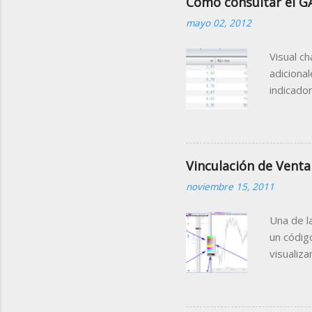
Como consultar el G
mayo 02, 2012
Visual c
adiciona
indicado
Gap Porc
la sesió
de la mi
que nos f
Vinculación de Venta
contiene
noviembre 15, 2011
Tabla (C
agrupada
Una de l
un códig
visualiz
sobre el
el mismo
que el c