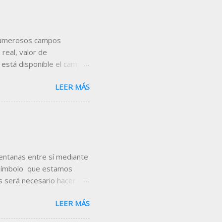
s numerosos campos
real, valor de
 está disponible el campo
con respecto al cierre de
LEER MÁS
es, añádelo en la cabecera
eamos incorporar el campo
utilizaremos la tabla que
en, utilizando el comando
encontrarás las tablas
ventanas entre sí mediante
 símbolo que estamos
 será necesario hacer clic
e colores que se muestra,
LEER MÁS
 imagen se puede comprobar
nuación se muestra una