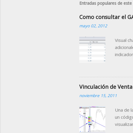
Entradas populares de este
Como consultar el G
mayo 02, 2012
Visual c
adiciona
indicado
Gap Porc
la sesió
de la mi
que nos f
Vinculación de Venta
contiene
noviembre 15, 2011
Tabla (C
agrupada
Una de l
un códig
visualiz
sobre el