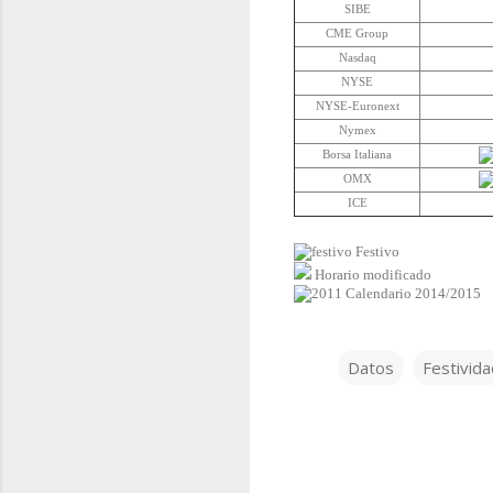
SIBE
CME Group
Nasdaq
NYSE
NYSE-Euronext
Nymex
Borsa Italiana
OMX
ICE
Festivo
Horario modificado
Calendario 2014/2015
Datos
Festivid
C
o
m