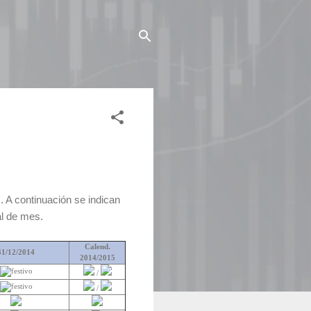
 A continuación se indican
al de mes.
Calend.
31/12/2014
2014/2015
/
/