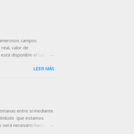
s numerosos campos
real, valor de
 está disponible el campo
con respecto al cierre de
LEER MÁS
es, añádelo en la cabecera
eamos incorporar el campo
utilizaremos la tabla que
en, utilizando el comando
encontrarás las tablas
ventanas entre sí mediante
 símbolo que estamos
 será necesario hacer clic
e colores que se muestra,