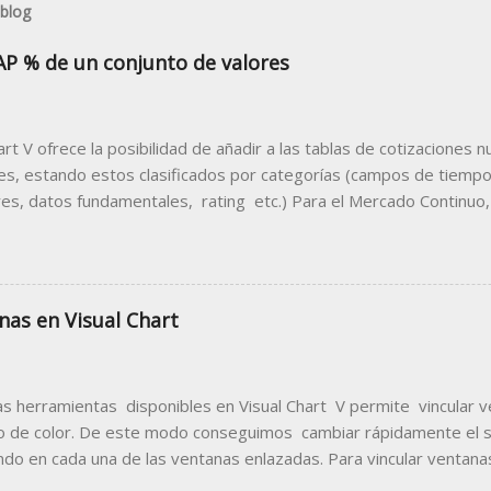
 blog
AP % de un conjunto de valores
hart V ofrece la posibilidad de añadir a las tablas de cotizacione
les, estando estos clasificados por categorías (campos de tiempo 
res, datos fundamentales, rating etc.) Para el Mercado Continuo,
entual que muestra porcentualmente la diferencia de la apertura 
n anterior. Para disponer de este dato en una tabla de cotizacion
sma siguiendo estas indicaciones. 1. Abrir la tabla donde des
acilitará la información sobre el Gap porcentual. Para el ejemplo 
nas en Visual Chart
 los valores del mercado continuo. Como se puede ver en la imag
TRL +T) del menú Nuevo , se visualiza la ventana de inicio donde 
s por mercados. Dentro de la carpeta Madrid Stock Exchange ...
as herramientas disponibles en Visual Chart V permite vincular 
o de color. De este modo conseguimos cambiar rápidamente el
ando en cada una de las ventanas enlazadas. Para vincular ventanas
 icono indicado en la imagen siguiente, escogiendo en el menú d