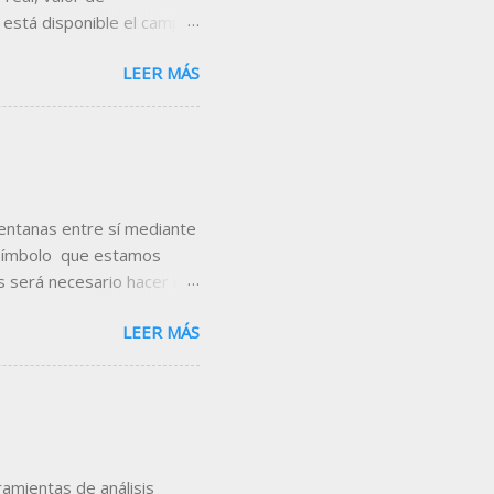
 está disponible el campo
con respecto al cierre de
LEER MÁS
es, añádelo en la cabecera
eamos incorporar el campo
utilizaremos la tabla que
en, utilizando el comando
encontrarás las tablas
ventanas entre sí mediante
 símbolo que estamos
 será necesario hacer clic
e colores que se muestra,
LEER MÁS
 imagen se puede comprobar
nuación se muestra una
la ventana de posiciones
Si seleccionamos el color
 cambiar el símbolo en
amientas de análisis