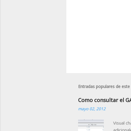
i
o
s
Entradas populares de este
Como consultar el G
mayo 02, 2012
Visual c
adiciona