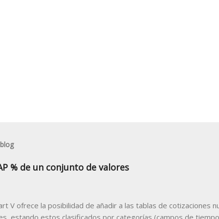
 blog
AP % de un conjunto de valores
hart V ofrece la posibilidad de añadir a las tablas de cotizacione
les, estando estos clasificados por categorías (campos de tiempo 