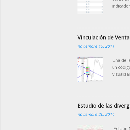
indicado
Gap Porc
la sesió
de la mi
que nos f
Vinculación de Venta
contiene
noviembre 15, 2011
Tabla (C
agrupada
Una de l
un códig
visualiz
sobre el
el mismo
que el c
nueva im
Estudio de las diverg
(Bankint
noviembre 20, 2014
blanco (
cualquier
Edición 