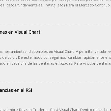
res, datos fundamentales, rating etc.) Para el Mercado Continuo,
entual que muestra porcentualmente la diferencia de la apertura 
n anterior. Para disponer de este dato en una tabla de cotizacion
sma siguiendo estas indicaciones. 1. Abrir la tabla donde des
acilitará la información sobre el Gap porcentual. Para el ejemplo 
nas en Visual Chart
 los valores del mercado continuo. Como se puede ver en la imag
TRL +T) del menú Nuevo , se visualiza la ventana de inicio donde 
s por mercados. Dentro de la carpeta Madrid Stock Exchange ...
as herramientas disponibles en Visual Chart V permite vincular 
o de color. De este modo conseguimos cambiar rápidamente el
ando en cada una de las ventanas enlazadas. Para vincular ventanas
 icono indicado en la imagen siguiente, escogiendo en el menú d
 para todas las ventanas que se van a vincular. En la siguiente
olor escogido para el enlace de las ventanas es el verde. A conti
agen donde se puede comprobar que el símbolo seleccionado en 
encias en el RSI
er), también se visualiza en el gráfico y ventana de profundidad. 
Global Link), la ventana quedará vinculada a resto, de modo que al
 otra ventana, se cambiará también en esta. ...
Noviembre Revista Traders - Post Visual Chart Dentro de las herr