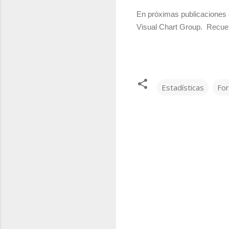
En próximas publicaciones 
Visual Chart Group. Recuer
Estadísticas
Fo
C
o
m
e
n
t
a
r