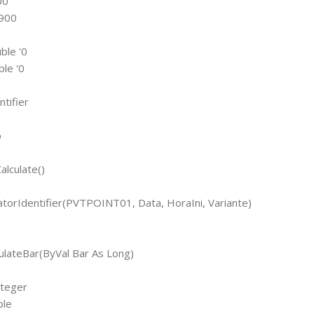
00
1900
ble '0
ble '0
tifier
p
alculate()
atorIdentifier(PVTPOINT01, Data, HoraIni, Variante)
ulateBar(ByVal Bar As Long)
nteger
ble