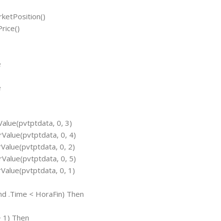
ketPosition()
rice()
e
e
Value(pvtptdata, 0, 3)
rValue(pvtptdata, 0, 4)
rValue(pvtptdata, 0, 2)
rValue(pvtptdata, 0, 5)
rValue(pvtptdata, 0, 1)
And .Time < HoraFin) Then
> 1) Then