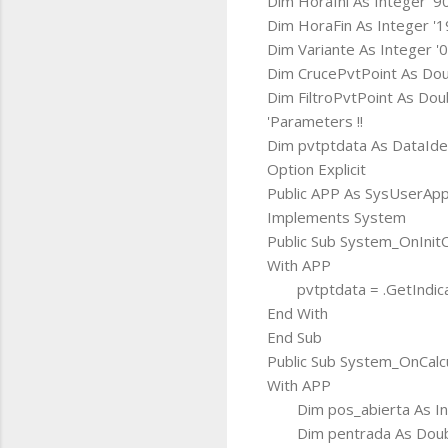
Dim HoraIni As Integer '9
Dim HoraFin As Integer '
Dim Variante As Integer '0
Dim CrucePvtPoint As Dou
Dim FiltroPvtPoint As Dou
'Parameters !!
Dim pvtptdata As DataIden
Option Explicit
Public APP As SysUserAp
Implements System
Public Sub System_OnInitC
With APP
pvtptdata = .GetIndic
End With
End Sub
Public Sub System_OnCalc
With APP
Dim pos_abierta As I
Dim pentrada As Dou