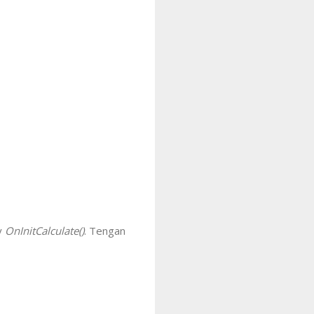
y
OnInitCalculate()
. Tengan