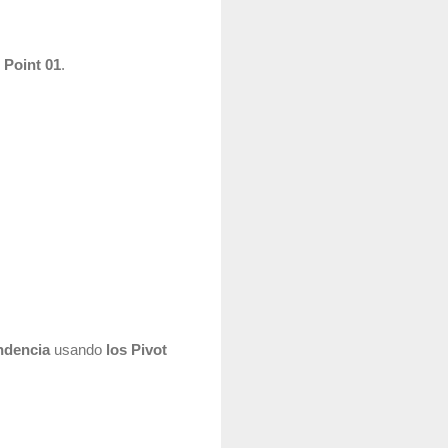
 Point 01
.
ndencia
usando
los Pivot