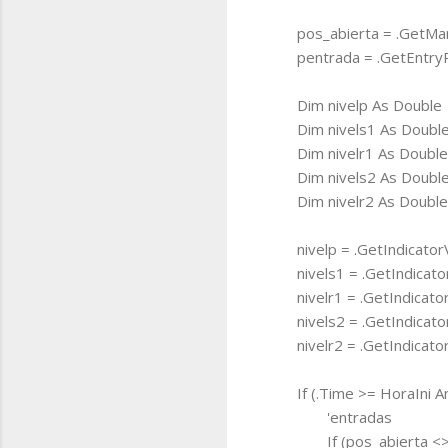
pos_abierta = .GetMar
pentrada = .GetEntryP
Dim nivelp As Double
Dim nivels1 As Doubl
Dim nivelr1 As Double
Dim nivels2 As Doubl
Dim nivelr2 As Double
nivelp = .GetIndicator
nivels1 = .GetIndicato
nivelr1 = .GetIndicato
nivels2 = .GetIndicato
nivelr2 = .GetIndicato
If (.Time >= HoraIni 
'entradas
If (pos_abierta <