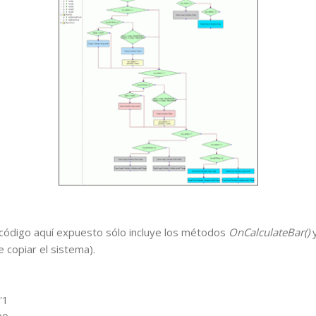
código aquí expuesto sólo incluye los métodos
OnCalculateBar()
e copiar el sistema).
'1