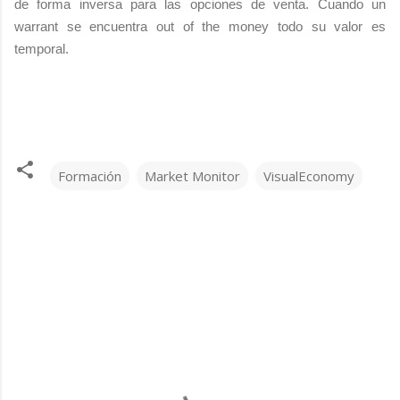
de forma inversa para las opciones de venta. Cuando un
warrant se encuentra out of the money todo su valor es
temporal.
Formación
Market Monitor
VisualEconomy
C
o
m
e
n
t
a
r