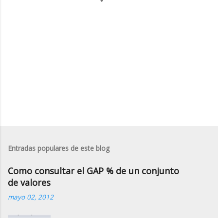
i
o
s
Entradas populares de este blog
Como consultar el GAP % de un conjunto
de valores
mayo 02, 2012