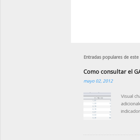
Entradas populares de este
Como consultar el G
mayo 02, 2012
Visual c
adiciona
indicado
Gap Porc
la sesió
de la mi