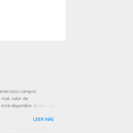
s numerosos campos
real, valor de
 está disponible el campo
con respecto al cierre de
LEER MÁS
es, añádelo en la cabecera
eamos incorporar el campo