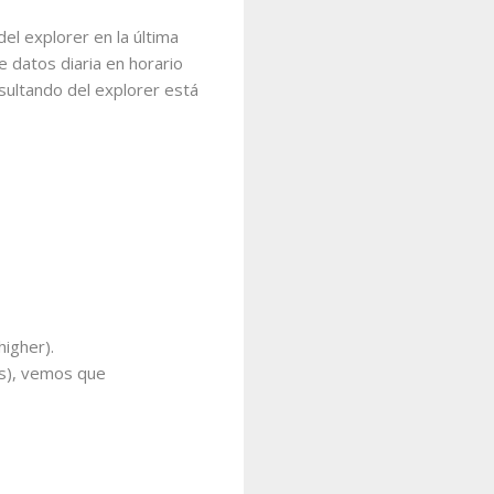
el explorer en la última
e datos diaria en horario
resultando del explorer está
igher).
ls), vemos que