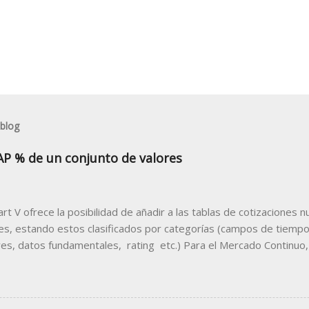
 blog
AP % de un conjunto de valores
hart V ofrece la posibilidad de añadir a las tablas de cotizacione
les, estando estos clasificados por categorías (campos de tiempo 
res, datos fundamentales, rating etc.) Para el Mercado Continuo,
entual que muestra porcentualmente la diferencia de la apertura 
n anterior. Para disponer de este dato en una tabla de cotizacion
sma siguiendo estas indicaciones. 1. Abrir la tabla donde des