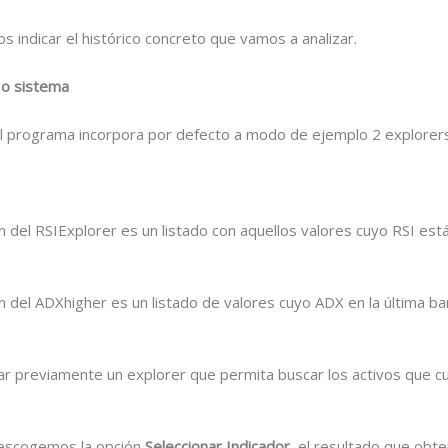
s indicar el histórico concreto que vamos a analizar.
r o sistema
l programa incorpora por defecto a modo de ejemplo 2 explorers
ón del RSIExplorer es un listado con aquellos valores cuyo RSI está
ón del ADXhigher es un listado de valores cuyo ADX en la última ba
r previamente un explorer que permita buscar los activos que c
 escogemos la opción
Seleccionar Indicador
, el resultado que obt