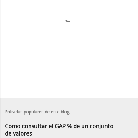
a
r
i
o
s
Entradas populares de este blog
Como consultar el GAP % de un conjunto
de valores