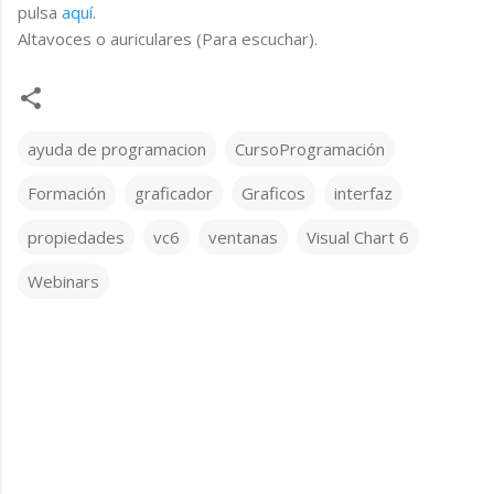
pulsa
aquí
.
Altavoces o auriculares (Para escuchar).
ayuda de programacion
CursoProgramación
Formación
graficador
Graficos
interfaz
propiedades
vc6
ventanas
Visual Chart 6
Webinars
C
o
m
e
n
t