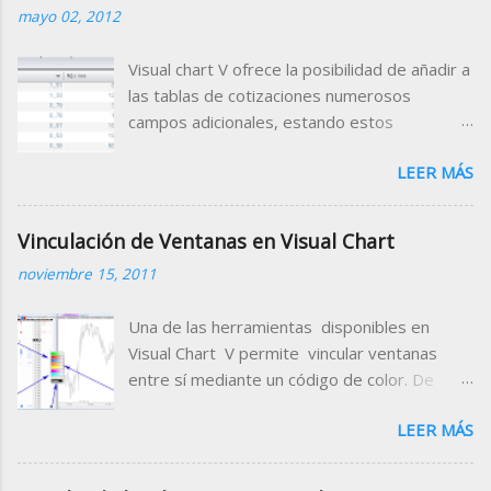
mayo 02, 2012
Visual chart V ofrece la posibilidad de añadir a
las tablas de cotizaciones numerosos
campos adicionales, estando estos
clasificados por categorías (campos de
LEER MÁS
tiempo real, valor de indicadores, datos
fundamentales, rating etc.) Para el Mercado
Continuo, está disponible el campo Gap
Vinculación de Ventanas en Visual Chart
Porcentual que muestra porcentualmente la
noviembre 15, 2011
diferencia de la apertura con respecto al
cierre de la sesión anterior. Para disponer
Una de las herramientas disponibles en
de este dato en una tabla de cotizaciones,
Visual Chart V permite vincular ventanas
añádelo en la cabecera de la misma siguiendo
entre sí mediante un código de color. De
estas indicaciones. 1. Abrir la tabla donde
este modo conseguimos cambiar
deseamos incorporar el campo que nos
LEER MÁS
rápidamente el símbolo que estamos
facilitará la información sobre el Gap
visualizando en cada una de las ventanas
porcentual. Para el ejemplo utilizaremos la
enlazadas. Para vincular ventanas será
tabla que contiene los valores del mercado