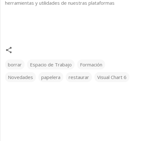
herramientas y utilidades de nuestras plataformas
borrar
Espacio de Trabajo
Formación
Novedades
papelera
restaurar
Visual Chart 6
C
o
m
e
n
t