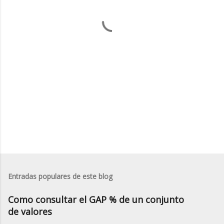
a
r
i
o
s
Entradas populares de este blog
Como consultar el GAP % de un conjunto
de valores