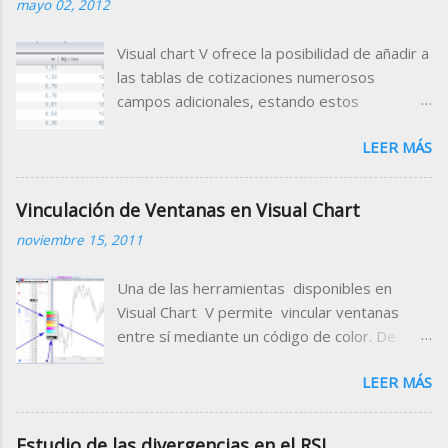
mayo 02, 2012
Visual chart V ofrece la posibilidad de añadir a
las tablas de cotizaciones numerosos
campos adicionales, estando estos
clasificados por categorías (campos de
LEER MÁS
tiempo real, valor de indicadores, datos
fundamentales, rating etc.) Para el Mercado
Continuo, está disponible el campo Gap
Vinculación de Ventanas en Visual Chart
Porcentual que muestra porcentualmente la
noviembre 15, 2011
diferencia de la apertura con respecto al
cierre de la sesión anterior. Para disponer
Una de las herramientas disponibles en
de este dato en una tabla de cotizaciones,
Visual Chart V permite vincular ventanas
añádelo en la cabecera de la misma siguiendo
entre sí mediante un código de color. De
estas indicaciones. 1. Abrir la tabla donde
este modo conseguimos cambiar
deseamos incorporar el campo que nos
LEER MÁS
rápidamente el símbolo que estamos
facilitará la información sobre el Gap
visualizando en cada una de las ventanas
porcentual. Para el ejemplo utilizaremos la
enlazadas. Para vincular ventanas será
tabla que contiene los valores del mercado
Estudio de las divergencias en el RSI